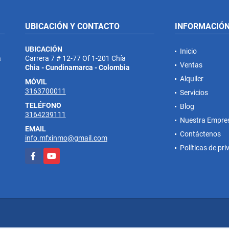
UBICACIÓN Y CONTACTO
INFORMACIÓ
UBICACIÓN
Inicio
a
Carrera 7 # 12-77 Of 1-201 Chía
Ventas
Chia - Cundinamarca - Colombia
Alquiler
MÓVIL
3163700011
Servicios
TELÉFONO
Blog
3164239111
Nuestra Empre
EMAIL
Contáctenos
info.mfxinmo@gmail.com
Políticas de pr
Facebook
YouTube