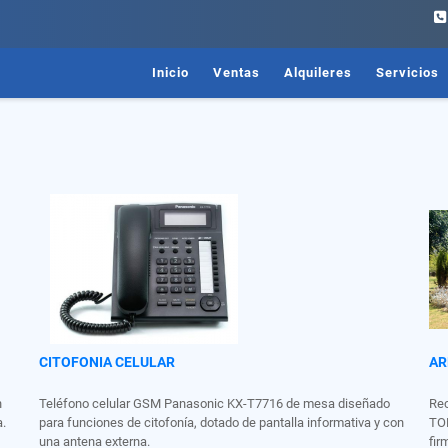
Inicio
Ventas
Alquileres
Servicios
CITOFONIA CELULAR
AR
n
Teléfono celular GSM Panasonic KX-T7716 de mesa diseñado
Re
a.
para funciones de citofonía, dotado de pantalla informativa y con
TOD
una antena externa.
fir