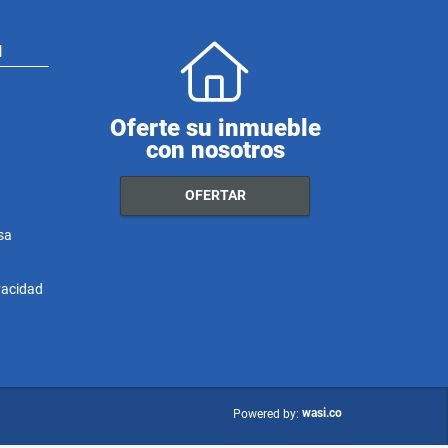
N
Oferte su inmueble
con nosotros
OFERTAR
sa
ivacidad
wasi.co
Powered by: