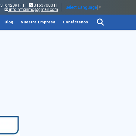
3164239111
|
3163700011
Select Language
▼
info.mfxinmo@gmail.com
Blog
Nuestra Empresa
Contáctenos