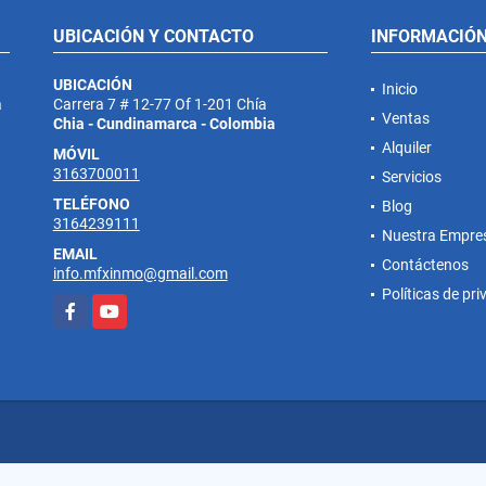
UBICACIÓN Y CONTACTO
INFORMACIÓ
UBICACIÓN
Inicio
a
Carrera 7 # 12-77 Of 1-201 Chía
Ventas
Chia - Cundinamarca - Colombia
Alquiler
MÓVIL
3163700011
Servicios
TELÉFONO
Blog
3164239111
Nuestra Empre
EMAIL
Contáctenos
info.mfxinmo@gmail.com
Políticas de pr
Facebook
YouTube