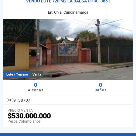
VENDO LOTE 720 M2 LA BALSA CHIA | 365 |
En: Chia, Cundinamarca
Lote / Terreno
Venta
0
0
Alcobas
Baños
9138707
PRECIO VENTA
$530.000.000
Pesos Colombianos