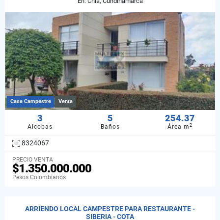
En: Chia, Cundinamarca
Casa Campestre
Venta
3
5
254.37
2
Alcobas
Baños
Área m
8324067
PRECIO VENTA
$1.350.000.000
Pesos Colombianos
ARRIENDO LOCAL CAMPESTRE PARA RESTAURANTE -
SIBERIA - COTA