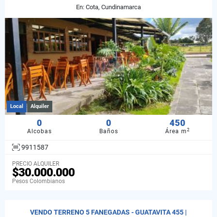
En: Cota, Cundinamarca
Local
Alquiler
0
0
450
2
Alcobas
Baños
Área m
9911587
PRECIO ALQUILER
$30.000.000
Pesos Colombianos
VENDO TERRENO 5 FANEGADAS - GUATAVITA 455 |