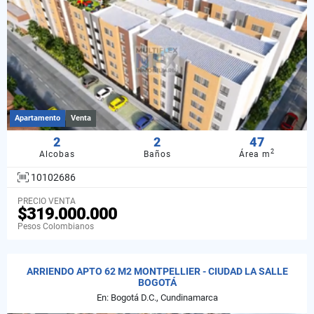
Apartamento
Venta
2
2
47
2
Alcobas
Baños
Área m
10102686
PRECIO VENTA
$319.000.000
Pesos Colombianos
ARRIENDO APTO 62 M2 MONTPELLIER - CIUDAD LA SALLE
BOGOTÁ
En: Bogotá D.C., Cundinamarca