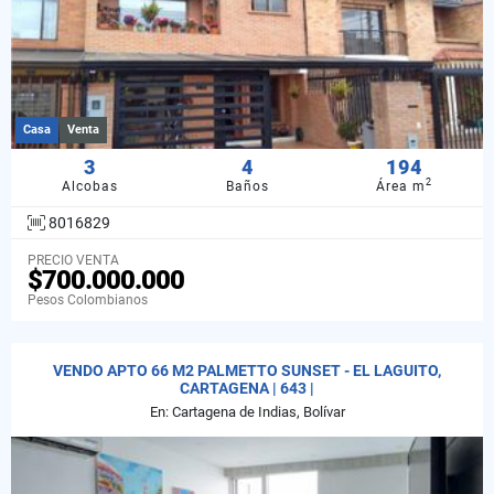
Casa
Venta
3
4
194
2
Alcobas
Baños
Área m
8016829
PRECIO VENTA
$700.000.000
Pesos Colombianos
VENDO APTO 66 M2 PALMETTO SUNSET - EL LAGUITO,
CARTAGENA | 643 |
En: Cartagena de Indias, Bolívar