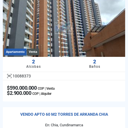
Apartamento
Venta
2
2
Alcobas
Baños
10088373
$590.000.000
COP | Venta
$2.900.000
COP | Alquiler
VENDO APTO 60 M2 TORRES DE ARKANDA CHIA
En: Chia, Cundinamarca