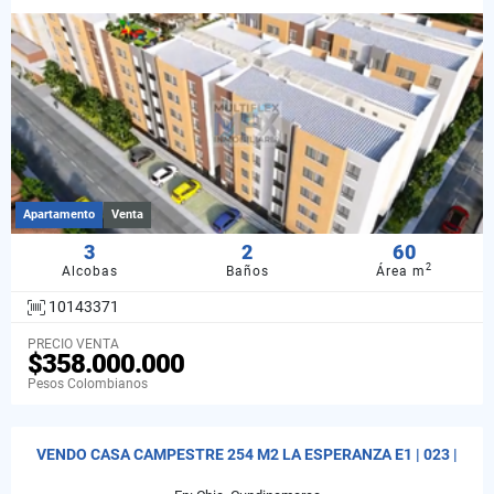
Apartamento
Venta
3
2
60
2
Alcobas
Baños
Área m
10143371
PRECIO VENTA
$358.000.000
Pesos Colombianos
VENDO CASA CAMPESTRE 254 M2 LA ESPERANZA E1 | 023 |