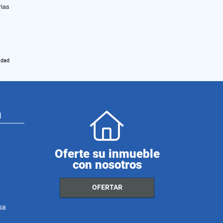
rias
idad
N
Oferte su inmueble
con nosotros
OFERTAR
sa