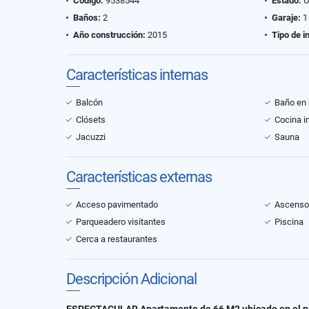
Código:
9538544
Estado:
U
Baños:
2
Garaje:
1
Año construcción:
2015
Tipo de i
Características internas
Balcón
Baño en 
Clósets
Cocina i
Jacuzzi
Sauna
Características externas
Acceso pavimentado
Ascenso
Parqueadero visitantes
Piscina
Cerca a restaurantes
Descripción Adicional