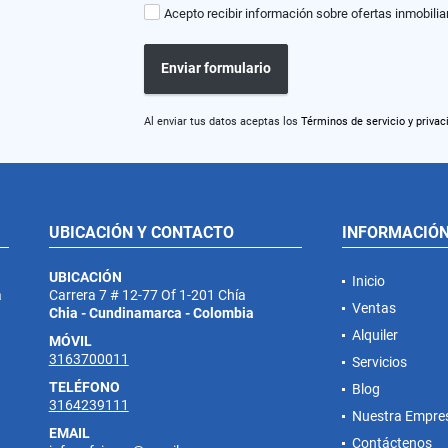
Acepto recibir información sobre ofertas inmobilia
Enviar formulario
Al enviar tus datos aceptas los
Términos de servicio y privac
UBICACIÓN Y CONTACTO
INFORMACIÓ
UBICACIÓN
Inicio
a
Carrera 7 # 12-77 Of 1-201 Chía
Ventas
Chia - Cundinamarca - Colombia
Alquiler
MÓVIL
3163700011
Servicios
TELÉFONO
Blog
3164239111
Nuestra Empre
EMAIL
Contáctenos