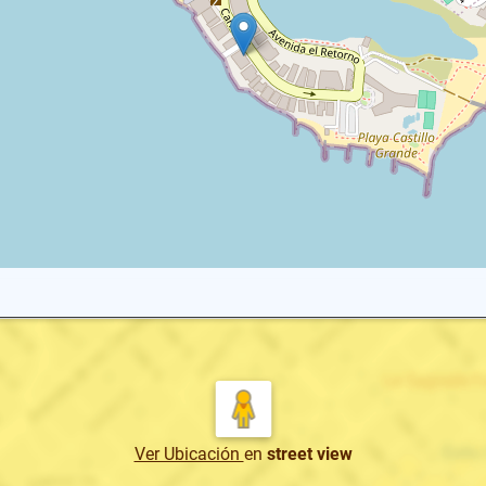
Ver Ubicación
en
street view