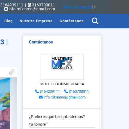
3164239111
|
3163700011
Select Language
▼
info.mfxinmo@gmail.com
Blog
Nuestra Empresa
Contáctenos
3 |
Contáctanos
MULTIFLEX INMOBILIARIA
3164239111
|
3163700011
info.mfxinmo@gmail.com
¿Prefieres que te contactemos?
*
Tu nombre