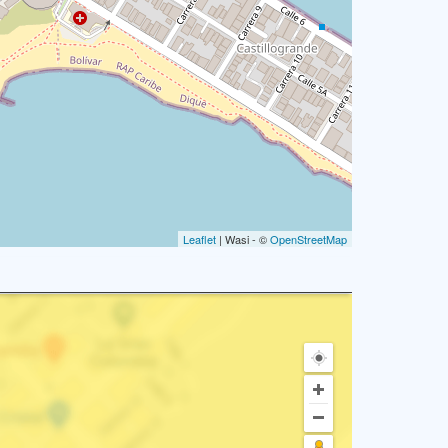
Leaflet
| Wasi - ©
OpenStreetMap