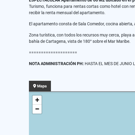
ESPECTACULAR Apartamento de 66 M2 ubicado en el p
Turismo, funciona para rentas cortas como hotel con ren
recibir la renta mensual del apartamento.
El apartamento consta de Sala Comedor, cocina abierta, a
Zona turística, con todos los recursos muy cerca, playa a
bahía de Cartagena, vista de 180° sobre el Mar Maribe.
====================
NOTA ADMINISTRACIÓN PH:
HASTA EL MES DE JUNIO L
Mapa
+
−