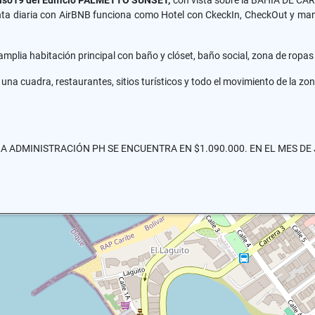
iso19 del Edificio PALMETTO SUNSET,
con vista sobre la BAHÍA DE CA
ta diaria con AirBNB funciona como Hotel con CkeckIn, CheckOut y manilla
mplia habitación principal con baño y clóset, baño social, zona de ropas
 una cuadra, restaurantes, sitios turísticos y todo el movimiento de la zo
A ADMINISTRACIÓN PH SE ENCUENTRA EN $1.090.000. EN EL MES DE 