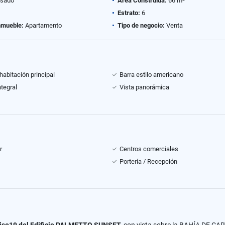
sado
Área Construida:
66 m²
Estrato:
6
nmueble:
Apartamento
Tipo de negocio:
Venta
habitación principal
Barra estilo americano
ntegral
Vista panorámica
r
Centros comerciales
Portería / Recepción