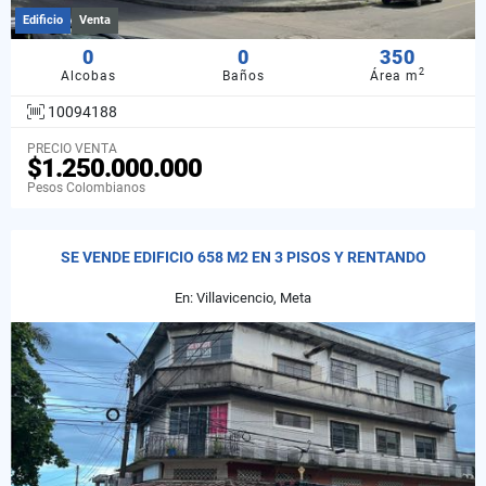
Edificio
Venta
0
0
350
2
Alcobas
Baños
Área m
10094188
PRECIO VENTA
$1.250.000.000
Pesos Colombianos
SE VENDE EDIFICIO 658 M2 EN 3 PISOS Y RENTANDO
En: Villavicencio, Meta