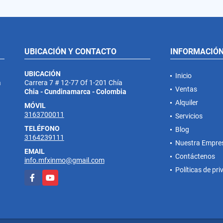
UBICACIÓN Y CONTACTO
INFORMACIÓ
UBICACIÓN
Inicio
a
Carrera 7 # 12-77 Of 1-201 Chía
Ventas
Chia - Cundinamarca - Colombia
Alquiler
MÓVIL
3163700011
Servicios
TELÉFONO
Blog
3164239111
Nuestra Empre
EMAIL
Contáctenos
info.mfxinmo@gmail.com
Políticas de pr
Facebook
YouTube