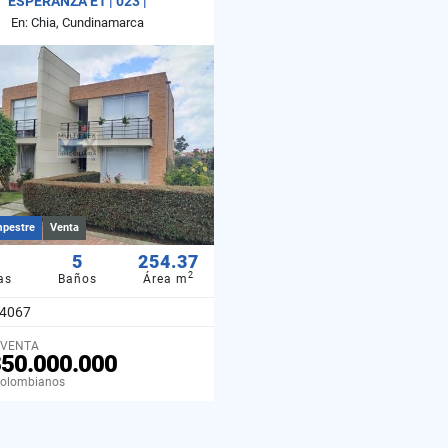
ESPERANZA E1 | 023 |
En: Chia, Cundinamarca
pestre
Venta
5
254.37
2
as
Baños
Área m
4067
 VENTA
350.000.000
Colombianos