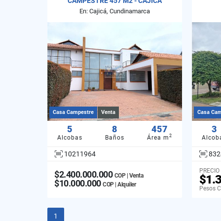
CAMPESTRE 457 M2 - CAJICA
En: Cajicá, Cundinamarca
Casa Campestre
Venta
Casa Cam
5
8
457
3
2
Alcobas
Baños
Área m
Alcob
10211964
832
PRECIO
$2.400.000.000
COP | Venta
$1.
$10.000.000
COP | Alquiler
Pesos 
1