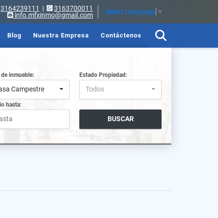
3164239111
|
3163700011
Select Language
▼
info.mfxinmo@gmail.com
Blog
Nuestra Empresa
Contáctenos
 de inmueble:
Estado Propiedad:
asa Campestre
Todos
io hasta:
BUSCAR