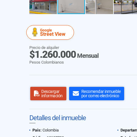
Google
Street View
Precio de alquiler
$1.260.000
Mensual
Pesos Colombianos
Descargar
Recomendar inmueble
información
por correo electrónico
Detalles del inmueble
País:
Colombia
Departam