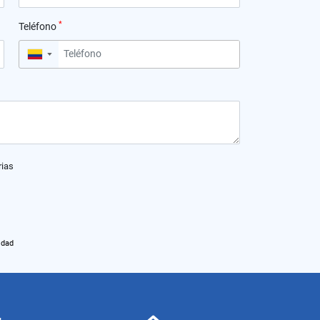
*
Teléfono
▼
rias
idad