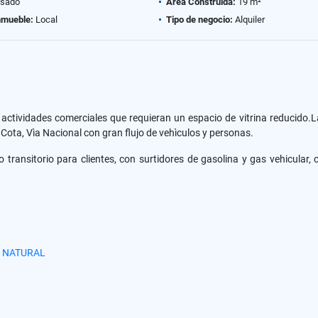
sado
Área Construida:
19 m²
nmueble:
Local
Tipo de negocio:
Alquiler
 actividades comerciales que requieran un espacio de vitrina reducid
Cota, Vìa Nacional con gran flujo de vehìculos y personas.
ansitorio para clientes, con surtidores de gasolina y gas vehicular, 
 NATURAL