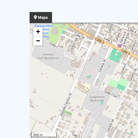
Mapa
+
−
200 m