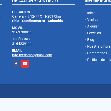
UBICACIÓN Y CONTACTO
INFORMACIÓ
UBICACIÓN
Inicio
a
Carrera 7 # 12-77 Of 1-201 Chía
Ventas
Chia - Cundinamarca - Colombia
Alquiler
MÓVIL
3163700011
Servicios
TELÉFONO
Blog
3164239111
Nuestra Empre
EMAIL
Contáctenos
info.mfxinmo@gmail.com
Políticas de pr
Facebook
YouTube