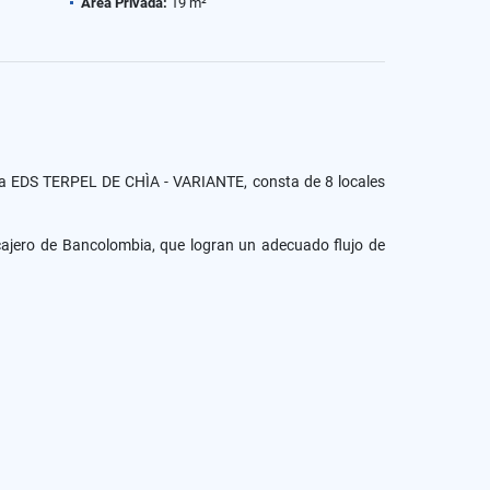
Área Privada:
19 m²
o.La EDS TERPEL DE CHÌA - VARIANTE, consta de 8 locales
cajero de Bancolombia, que logran un adecuado flujo de