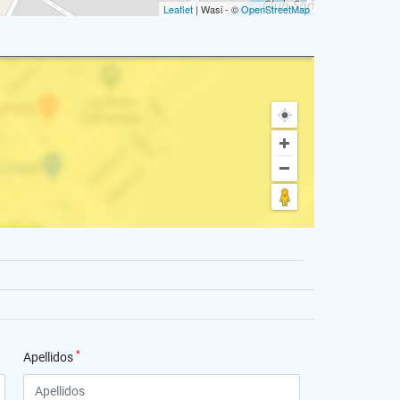
Leaflet
| Wasi - ©
OpenStreetMap
*
Apellidos