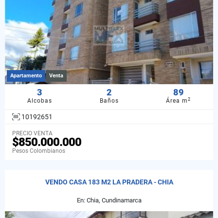
Apartamento
Venta
3
2
89
2
Alcobas
Baños
Área m
10192651
PRECIO VENTA
$850.000.000
Pesos Colombianos
VENDO CASA 183 M2 LA PRADERA - CHIA
En: Chia, Cundinamarca