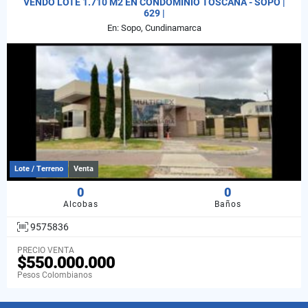
VENDO LOTE 1.710 M2 EN CONDOMINIO TOSCANA - SOPÓ |
629 |
En: Sopo, Cundinamarca
Lote / Terreno
Venta
0
0
Alcobas
Baños
9575836
PRECIO VENTA
$550.000.000
Pesos Colombianos