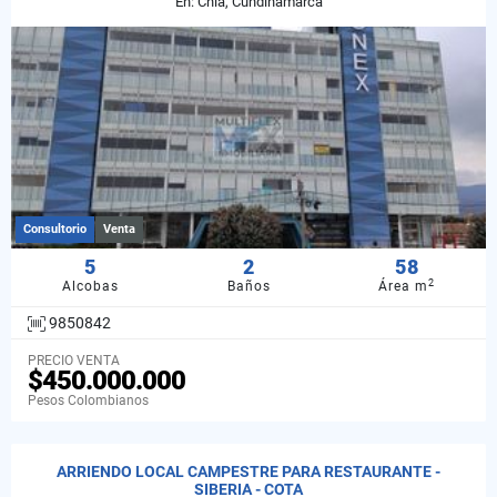
En: Chia, Cundinamarca
Consultorio
Venta
5
2
58
2
Alcobas
Baños
Área m
9850842
PRECIO VENTA
$450.000.000
Pesos Colombianos
ARRIENDO LOCAL CAMPESTRE PARA RESTAURANTE -
SIBERIA - COTA