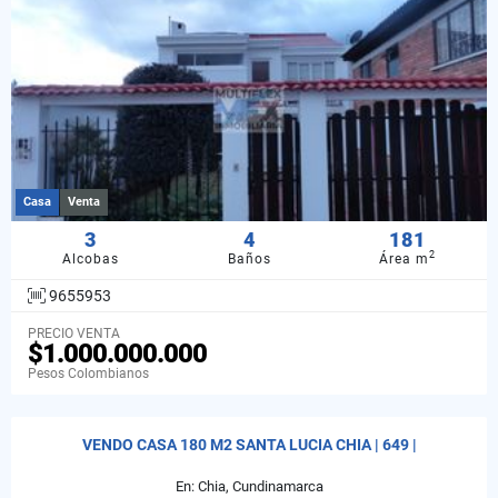
Casa
Venta
3
4
181
2
Alcobas
Baños
Área m
9655953
PRECIO VENTA
$1.000.000.000
Pesos Colombianos
VENDO CASA 180 M2 SANTA LUCIA CHIA | 649 |
En: Chia, Cundinamarca