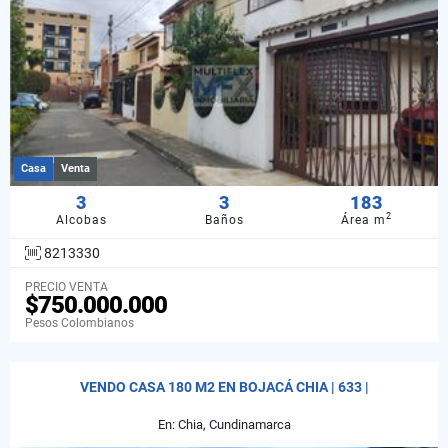
Casa
Venta
3
3
183
2
Alcobas
Baños
Área m
8213330
PRECIO VENTA
$750.000.000
Pesos Colombianos
VENDO CASA 180 M2 EN BOJACÁ CHIA | 633 |
En: Chia, Cundinamarca