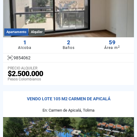
Apartamento
Alquiler
1
2
59
2
Alcoba
Baños
Área m
9854062
PRECIO ALQUILER
$2.500.000
Pesos Colombianos
VENDO LOTE 105 M2 CARMEN DE APICALÁ
En: Carmen de Apicalá, Tolima