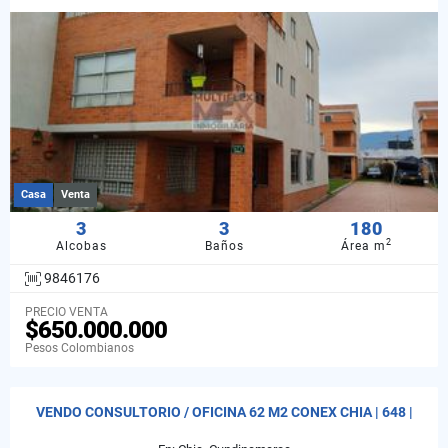
Casa
Venta
3
3
180
2
Alcobas
Baños
Área m
9846176
PRECIO VENTA
$650.000.000
Pesos Colombianos
VENDO CONSULTORIO / OFICINA 62 M2 CONEX CHIA | 648 |