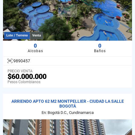
Lote / Terreno
Venta
0
0
Alcobas
Baños
9890457
PRECIO VENTA
$60.000.000
Pesos Colombianos
ARRIENDO APTO 62 M2 MONTPELLIER - CIUDAD LA SALLE
BOGOTÁ
En: Bogotá D.C., Cundinamarca