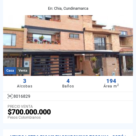
En: Chia, Cundinamarca
Casa
Venta
3
4
194
2
Alcobas
Baños
Área m
8016829
PRECIO VENTA
$700.000.000
Pesos Colombianos