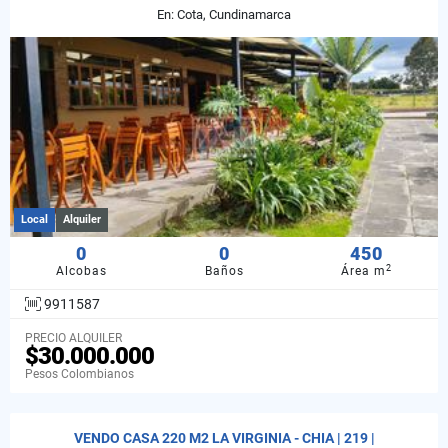
En: Cota, Cundinamarca
Local
Alquiler
0
0
450
2
Alcobas
Baños
Área m
9911587
PRECIO ALQUILER
$30.000.000
Pesos Colombianos
VENDO CASA 220 M2 LA VIRGINIA - CHIA | 219 |