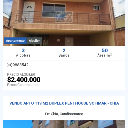
Apartamento
Alquiler
3
2
50
2
Alcobas
Baños
Área m
9888542
PRECIO ALQUILER
$2.400.000
Pesos Colombianos
VENDO APTO 119 M2 DÚPLEX PENTHOUSE SOFIMAR - CHIA
En: Chia, Cundinamarca