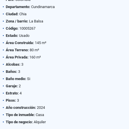
Departamento:
Cundinamarca
Ciudad:
Chia
Zona / barrio:
La Balsa
Código:
10005267
Estado:
Usado
Área Construida:
145 m²
Área Terreno:
80 m²
Área Privada:
160 m²
Alcobas:
3
Baños:
3
Baño medio:
Si
Garaje:
2
Estrato:
4
Pisos:
3
Año construcción:
2024
Tipo de inmueble:
Casa
Tipo de negocio:
Alquiler