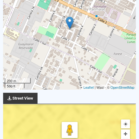
200 m
500 ft
Leaflet
| Wasi - ©
OpenStreetMap
Street View